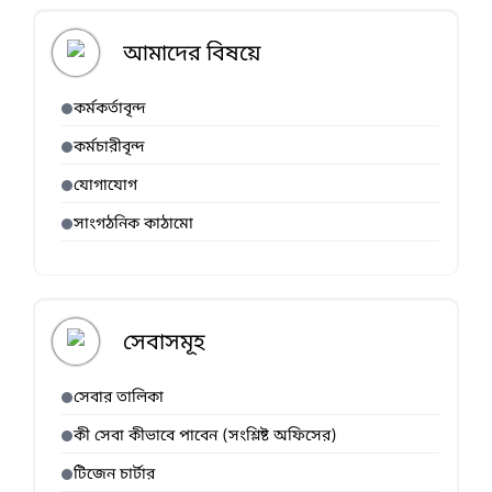
সেবী
(সুপার
আমাদের বিষয়ে
ভাইজা
র ও
তথ্য
কর্মকর্তাবৃন্দ
সংগ্রহ
কর্মচারীবৃন্দ
কারী)
নিয়ো
যোগাযোগ
জিতক
রণের
সাংগঠনিক কাঠামো
অনুষ্ঠি
ত
বাছাই
পরীক্ষা
সেবাসমূহ
র
অংশগ্র
হণকা
সেবার তালিকা
রী
কী সেবা কীভাবে পাবেন (সংশ্লিষ্ট অফিসের)
প্রাথমি
কভাবে
টিজেন চার্টার
নির্বাচি