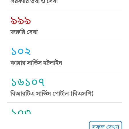
সরকারি তথ্য ও সেবা
৯৯৯
জরুরি সেবা
১০২
ফায়ার সার্ভিস হটলাইন
১৬১০৭
বিআরটিএ সার্ভিস পোর্টাল (বিএসপি)
১০৩
সুপ্রীম কোর্ট হেল্পলাইন
সকল দেখুন