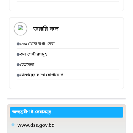
জরূরি কল
৩৩৩ থেকে তথ্য-সেবা
কল সেন্টারসমূহ
হেল্পডেস্ক
ডাক্তারের সাথে যোগাযোগ
অভ্যন্তরীণ ই-সেবাসমূহ
www.dss.gov.bd