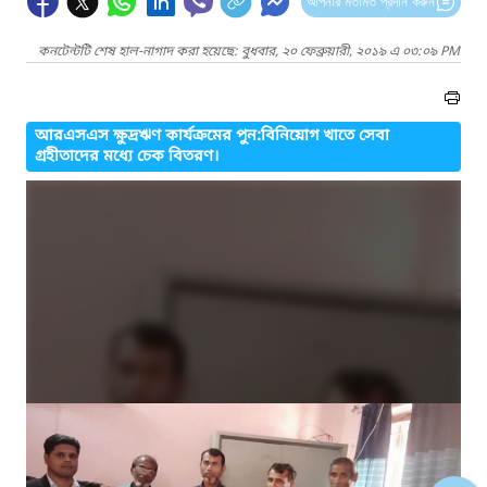
আপনার মতামত প্রদান করুন
কনটেন্টটি শেষ হাল-নাগাদ করা হয়েছে: বুধবার, ২০ ফেব্রুয়ারী, ২০১৯ এ ০৩:০৯ PM
আরএসএস ক্ষুদ্রঋণ কার্যক্রমের পুন:বিনিয়োগ খাতে সেবা
গ্রহীতাদের মধ্যে চেক বিতরণ।