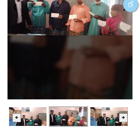
❮
❯
🡸
🡺