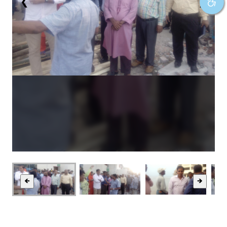
❮
❯
🡸
🡺