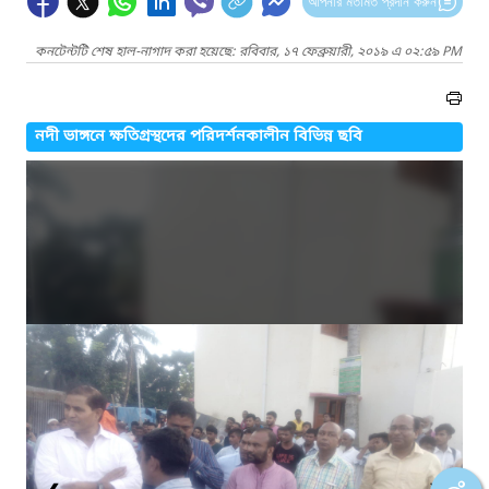
আপনার মতামত প্রদান করুন
কনটেন্টটি শেষ হাল-নাগাদ করা হয়েছে: রবিবার, ১৭ ফেব্রুয়ারী, ২০১৯ এ ০২:৫৯ PM
নদী ভাঙ্গনে ক্ষতিগ্রস্থদের পরিদর্শনকালীন বিভিন্ন ছবি