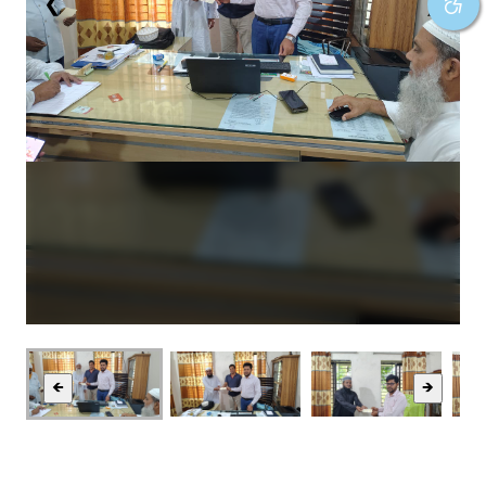
❮
❯
🡸
🡺